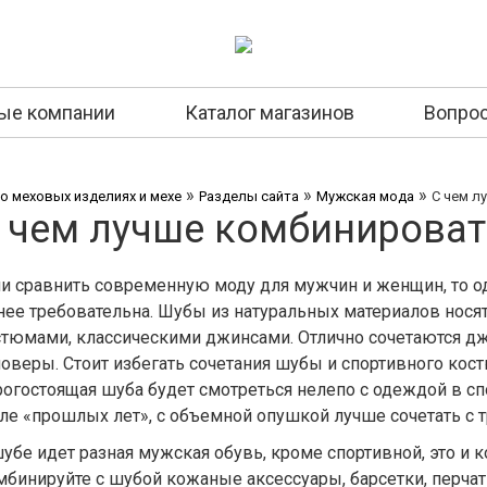
ые компании
Каталог магазинов
Вопрос
»
»
»
 о меховых изделиях и мехе
Разделы сайта
Мужская мода
С чем л
 чем лучше комбинироват
и сравнить современную моду для мужчин и женщин, то од
нее требовательна. Шубы из натуральных материалов нос
стюмами, классическими джинсами. Отлично сочетаются дж
ловеры. Стоит избегать сочетания шубы и спортивного ко
рогостоящая шуба будет смотреться нелепо с одеждой в сп
иле «прошлых лет», с объемной опушкой лучше сочетать с
убе идет разная мужская обувь, кроме спортивной, это и к
бинируйте с шубой кожаные аксессуары, барсетки, перчат