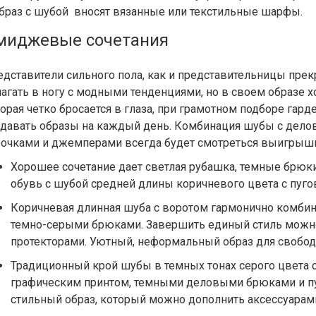
образ с шубой вносят вязанные или текстильные шарфы.
миджевые сочетания
дставители сильного пола, как и представительницы прекр
агать в ногу с модными тенденциями, но в своем образе х
орая четко бросается в глаза, при грамотном подборе гар
здавать образы на каждый день. Комбинация шубы с дел
рочками и джемперами всегда будет смотреться выигрышн
Хорошее сочетание дает светлая рубашка, темные брюк
обувь с шубой средней длины коричневого цвета с пуго
Коричневая длинная шуба с воротом гармонично комбин
темно-серыми брюками. Завершить единый стиль можн
протекторами. Уютный, неформальный образ для свобо
Традиционный крой шубы в темных тонах серого цвета 
графическим принтом, темными деловыми брюками и п
стильный образ, который можно дополнить аксессуарами