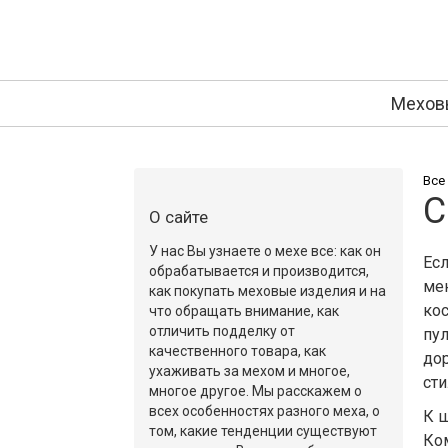
Мехов
Все
С
О сайте
У нас Вы узнаете о мехе все: как он
Есл
обрабатывается и производится,
ме
как покупать меховые изделия и на
ко
что обращать внимание, как
отличить подделку от
пу
качественного товара, как
до
ухаживать за мехом и многое,
ст
многое другое. Мы расскажем о
всех особенностях разного меха, о
К ш
том, какие тенденции существуют
Ком