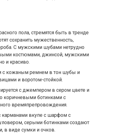
асного пола, стремятся быть в тренде
отят сохранить мужественность,
дероба. С мужскими шубами нетрудно
овыми костюмами, джинсой, мужскими
о и красиво.
и с кожаным ремнем в тон шубы и
вицами и воротом-стойкой.
ируется с джемпером в сером цвете и
о коричневыми ботинками с
дного времяпрепровождения.
с карманами вкупе с шарфом с
уловером, серыми ботинками создают
, в виде сумки и очков.