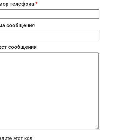
мер телефона
*
ма сообщения
кст сообщения
дите этот код: