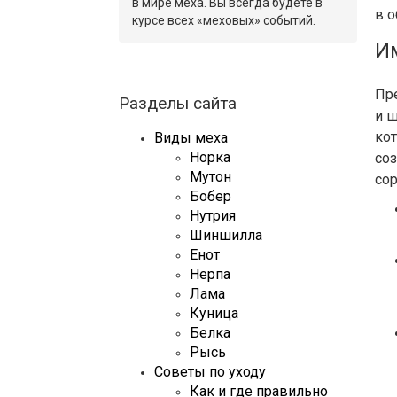
в мире меха. Вы всегда будете в
в 
курсе всех «меховых» событий.
И
Пре
Разделы сайта
и ш
кот
Виды меха
Норка
со
Мутон
со
Бобер
Нутрия
Шиншилла
Енот
Нерпа
Лама
Куница
Белка
Рысь
Советы по уходу
Как и где правильно