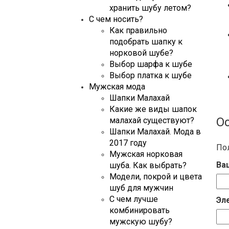
хранить шубу летом?
С чем носить?
Как правильно
подобрать шапку к
норковой шубе?
Выбор шарфа к шубе
Выбор платка к шубе
Мужская мода
Шапки Малахай
Какие же виды шапок
О
малахай существуют?
Шапки Малахай. Мода в
2017 году
По
Мужская норковая
Ва
шуба. Как выбрать?
Модели, покрой и цвета
шуб для мужчин
С чем лучше
Эл
комбинировать
мужскую шубу?