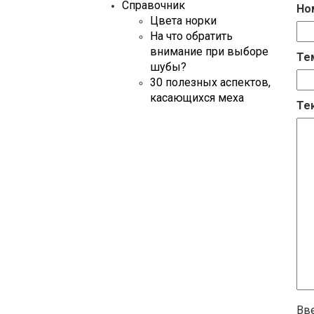
Справочник
Но
Цвета норки
На что обратить
внимание при выборе
Те
шубы?
30 полезных аспектов,
касающихся меха
Те
Вве