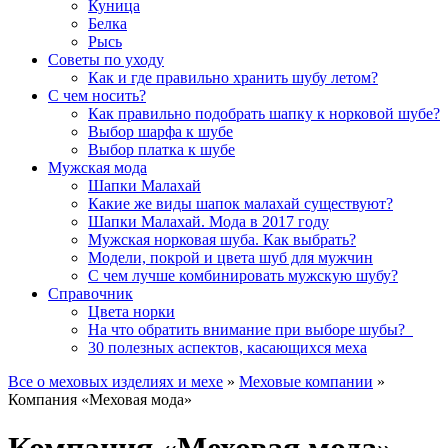
Куница
Белка
Рысь
Советы по уходу
Как и где правильно хранить шубу летом?
С чем носить?
Как правильно подобрать шапку к норковой шубе?
Выбор шарфа к шубе
Выбор платка к шубе
Мужская мода
Шапки Малахай
Какие же виды шапок малахай существуют?
Шапки Малахай. Мода в 2017 году
Мужская норковая шуба. Как выбрать?
Модели, покрой и цвета шуб для мужчин
С чем лучше комбинировать мужскую шубу?
Справочник
Цвета норки
На что обратить внимание при выборе шубы?
30 полезных аспектов, касающихся меха
Все о меховых изделиях и мехе
»
Меховые компании
»
Компания «Меховая мода»
Компания «Меховая мода»